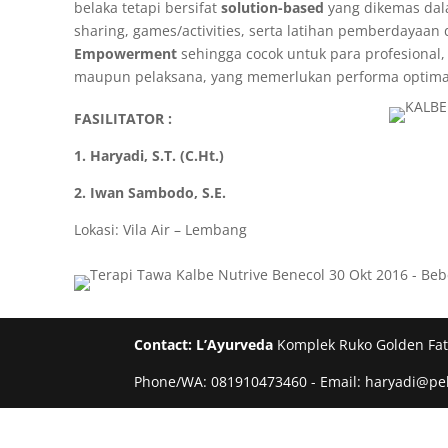
belaka tetapi bersifat
solution-based
yang dikemas dala
sharing, games/activities, serta latihan pemberdayaan 
Empowerment
sehingga cocok untuk para profesional, 
maupun pelaksana, yang memerlukan performa optimal
FASILITATOR :
1. Haryadi, S.T. (C.Ht.)
2. Iwan Sambodo, S.E.
Lokasi: Vila Air – Lembang
Contact:
L’Ayurveda
Komplek Ruko Golden Fatm
Phone/WA: 081910473460 - Email: haryadi@p