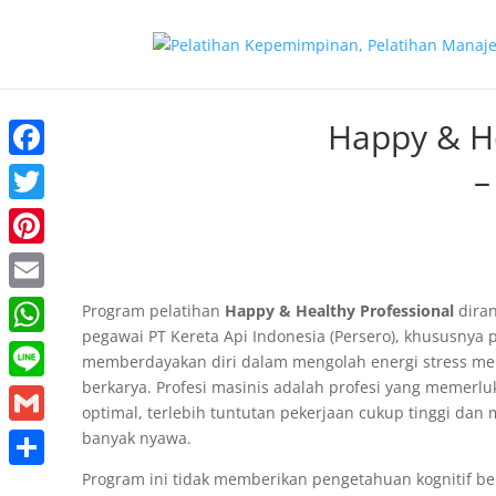
Happy & He
–
Facebook
Twitter
Pinterest
Email
Program pelatihan
Happy & Healthy Professional
dira
pegawai PT Kereta Api Indonesia (Persero), khususnya 
WhatsApp
memberdayakan diri dalam mengolah energi stress me
berkarya. Profesi masinis adalah profesi yang memerl
Line
optimal, terlebih tuntutan pekerjaan cukup tinggi dan
banyak nyawa.
Gmail
Program ini tidak memberikan pengetahuan kognitif be
Share