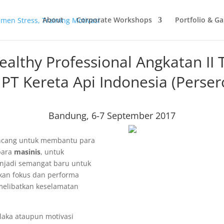
About
Corporate Workshops
Portfolio & Ga
althy Professional Angkatan II
 PT Kereta Api Indonesia (Perser
Bandung, 6-7 September 2017
ncang untuk membantu para
para
masinis
, untuk
njadi semangat baru untuk
ukan fokus dan performa
 melibatkan keselamatan
laka ataupun motivasi