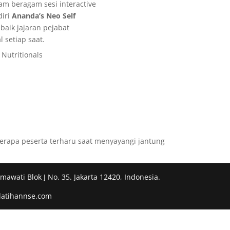
m beragam sesi interactive
diri
Ananda’s Neo Self
baik jajaran pejabat
 setiap saat.
awati Blok J No. 35. Jakarta 12420, Indonesia.
elatihannse.com