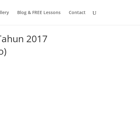
llery
Blog & FREE Lessons
Contact
 Tahun 2017
o)